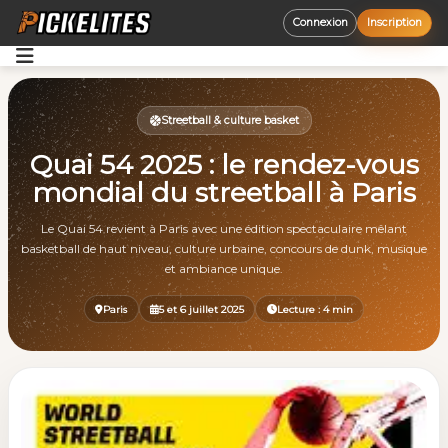
Connexion
Inscription
Accueil
Opportunités
Streetball & culture basket
Quai 54 2025 : le rendez-vous
Découvrir
mondial du streetball à Paris
Aide
Le Quai 54 revient à Paris avec une édition spectaculaire mêlant
basketball de haut niveau, culture urbaine, concours de dunk, musique
et ambiance unique.
Paris
5 et 6 juillet 2025
Lecture : 4 min