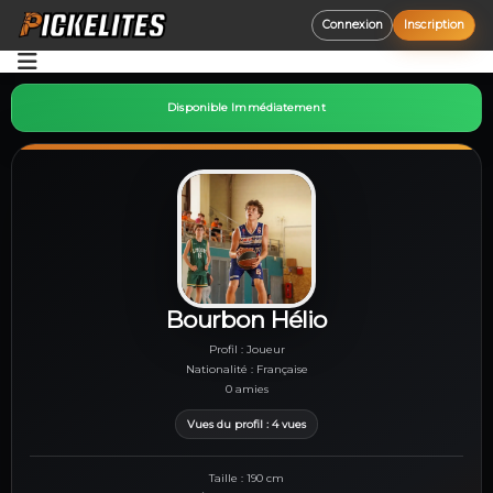
Connexion
Inscription
Accueil
Disponible Immédiatement
Opportunités
Découvrir
Aide
Bourbon Hélio
Profil : Joueur
Nationalité : Française
0 amies
Vues du profil : 4 vues
Taille : 190 cm