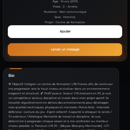
Âge : 14 ans (2011)
Poste : 2 - Arrière
Mutation : Non communiqué
Sexe : Homme
Projet : Centre de formation
Ajouter
Lancer un message
Bio
🎯 Objectif: Intégrer un centre de formation U18 France afin de continuer
ma progression vers le haut niveau et évoluer dans un environnement
exigeant et structuré. 🏀 Profil joueur: Joueur U15 évoluant en R1, je suis
un compétiteur sérieux, discipliné et investi dans mon projet sportif. Je
travaille régulièrement en dehors des entraînements pour développer
mes qualités techniques, physiques et mentales. Points forts: -Intensité
défensive -Lecture du jeu -Esprit collectif -Capacité à attaquer le cercle /
Tir extérieur / Altlétique Mentalité de travail et discipline. Je suis
déterminé à progresser chaque saison et à me confronter au meilleur
niveau possible. 📈 Parcours U15 R1 – [Beysac Beaupuy Marmande] -U11 :