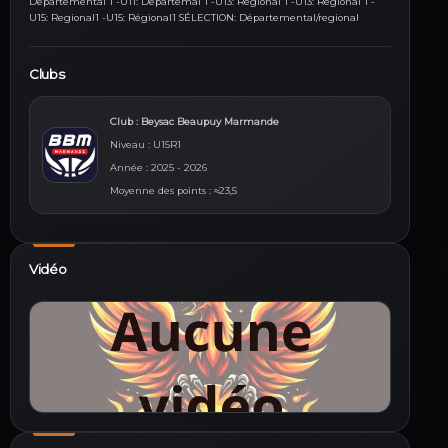
Départemental 1 -U11: Départemal 1 -U13: Régional 1 -U13: Régional 1 -
U15: Regional1 -U15: Régional1 SÉLECTION: Départemental/regional
Clubs
Club : Beysac Beaupuy Marmande
Niveau : U15R1
Année : 2025 - 2026
Moyenne des points : ≈23,5
Vidéo