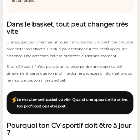
et ton projet.
Dans le basket, tout peut changer très
vite
Une équipe peut chercher un joueur en urgence. Un coach peut vouloir
compléter son effectif. Un club peut tomber sur ton profil après une
annonce. Une détection peut se présenter au dernier moment.
Si ton CV sportif n’est pas à jour, tu peux perdre une opportunité
simplement parce que ton profil ne donne pas assez d’informations ou
ne montre pas ton niveau actuel.
Le recrutement basket va vite. Quand une opportunité arrive,
ton profil doit déjà être prêt.
Pourquoi ton CV sportif doit être à jour
?